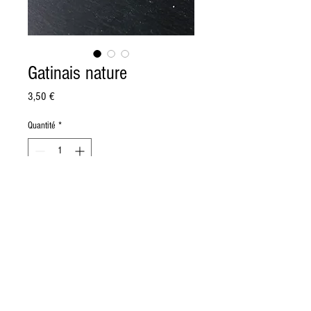
Gatinais nature
Prix
3,50 €
Quantité
*
Ajouter au panier
Poids :
180g
Fabrication :
Lait de chèvre cru, caillé lactique pré-
égoutté, moulé à la louche, égouttage de